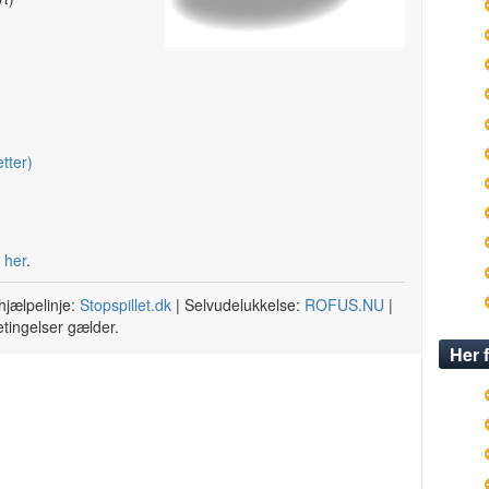
etter)
s
her
.
jælpelinje:
Stopspillet.dk
| Selvudelukkelse:
ROFUS.NU
|
betingelser gælder.
Her 