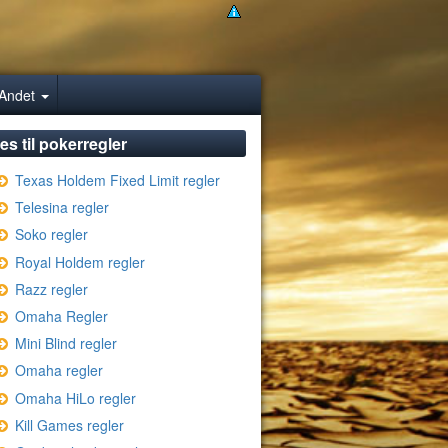
Andet
es til pokerregler
Texas Holdem Fixed Limit regler
Telesina regler
Soko regler
Royal Holdem regler
Razz regler
Omaha Regler
Mini Blind regler
Omaha regler
Omaha HiLo regler
Kill Games regler