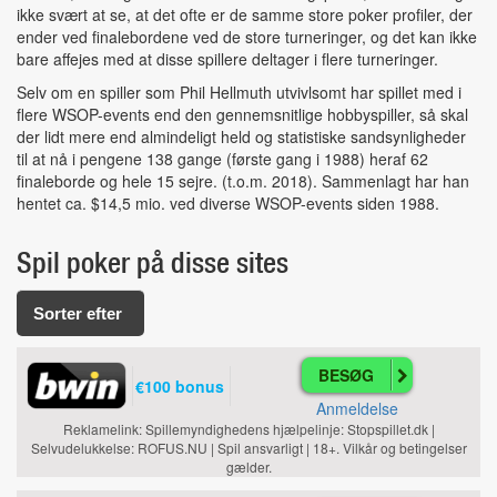
ikke svært at se, at det ofte er de samme store poker profiler, der
ender ved finalebordene ved de store turneringer, og det kan ikke
bare affejes med at disse spillere deltager i flere turneringer.
Selv om en spiller som Phil Hellmuth utvivlsomt har spillet med i
flere WSOP-events end den gennemsnitlige hobbyspiller, så skal
der lidt mere end almindeligt held og statistiske sandsynligheder
til at nå i pengene 138 gange (første gang i 1988) heraf 62
finaleborde og hele 15 sejre. (t.o.m. 2018). Sammenlagt har han
hentet ca. $14,5 mio. ved diverse WSOP-events siden 1988.
Spil poker på disse sites
Sorter efter:
BESØG
€100 bonus
Anmeldelse
Reklamelink: Spillemyndighedens hjælpelinje: Stopspillet.dk |
Selvudelukkelse: ROFUS.NU | Spil ansvarligt | 18+. Vilkår og betingelser
gælder.