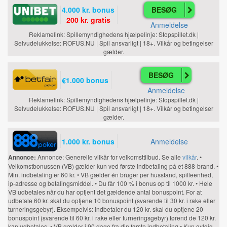
4.000 kr. bonus
BESØG
200 kr. gratis
Anmeldelse
Reklamelink: Spillemyndighedens hjælpelinje: Stopspillet.dk |
Selvudelukkelse: ROFUS.NU | Spil ansvarligt | 18+. Vilkår og betingelser
gælder.
BESØG
€1.000 bonus
Anmeldelse
Reklamelink: Spillemyndighedens hjælpelinje: Stopspillet.dk |
Selvudelukkelse: ROFUS.NU | Spil ansvarligt | 18+. Vilkår og betingelser
gælder.
1.000 kr. bonus
Anmeldelse
Annonce:
Annonce: Generelle vilkår for velkomsttilbud. Se alle
vilkår
. •
Velkomstbonussen (VB) gælder kun ved første indbetaling på et 888-brand. •
Min. indbetaling er 60 kr. • VB gælder én bruger per husstand, spilleenhed,
ip-adresse og betalingsmiddel. • Du får 100 % i bonus op til 1000 kr. • Hele
VB udbetales når du har optjent det gældende antal bonuspoint. For at
udbetale 60 kr. skal du optjene 10 bonuspoint (svarende til 30 kr. i rake eller
turneringsgebyr). Eksempelvis: indbetaler du 120 kr. skal du optjene 20
bonuspoint (svarende til 60 kr. i rake eller turneringsgebyr) førend de 120 kr.
kan udbetales. • VB gælder i 90 dage fra din første indbetaling • Kun gyldig