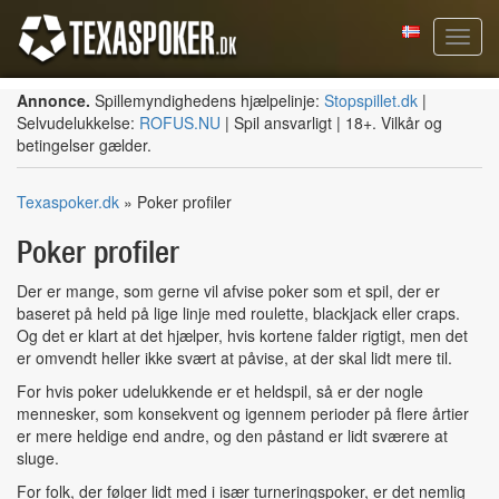
Toggl
navig
Annonce.
Spillemyndighedens hjælpelinje:
Stopspillet.dk
|
Selvudelukkelse:
ROFUS.NU
| Spil ansvarligt | 18+. Vilkår og
betingelser gælder.
Texaspoker.dk
»
Poker profiler
Poker profiler
Der er mange, som gerne vil afvise poker som et spil, der er
baseret på held på lige linje med roulette, blackjack eller craps.
Og det er klart at det hjælper, hvis kortene falder rigtigt, men det
er omvendt heller ikke svært at påvise, at der skal lidt mere til.
For hvis poker udelukkende er et heldspil, så er der nogle
mennesker, som konsekvent og igennem perioder på flere årtier
er mere heldige end andre, og den påstand er lidt sværere at
sluge.
For folk, der følger lidt med i især turneringspoker, er det nemlig