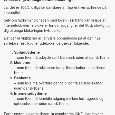
Ja, det er 100% lovligt for danskere at tilgå enhver spilleside på
internettet.
Selv om Spillemyndigheden med loven i sin hånd kan kræve at
internetudbyderne blokerer for din adgang, er det IKKE ulovligt for
dig at omgå blokeringen hvis du kan.
Dét der er vigtigt her er, at være opmærksom på at den nye
spillelovs restriktioner udelukkende gælder følgende:
Spiludbyderne
– som ikke må udbyde spil i Danmark uden at dansk licens.
Medierne
– som ikke må reklamere for spilleselskaber uden dansk
licens.
Bankerne
– som ikke må overføre penge til og fra spilleselskaber
uden dansk licens.
Internetudbyderne
– som ikke må formidle adgang mellem forbrugerne og
spilleselskaber uden dansk licens.
Forbrugeren, pokerspilleren, kriminaliseres IKKE. Han bryder