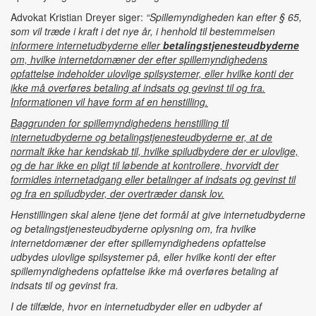
Advokat Kristian Dreyer siger:
“Spillemyndigheden kan efter § 65,
som vil træde i kraft i det nye år, i henhold til bestemmelsen
informere internetudbyderne eller
betalingstjenesteudbyderne
om, hvilke internetdomæner der efter spillemyndighedens
opfattelse indeholder ulovlige spilsystemer, eller hvilke konti der
ikke må overføres betaling af indsats og gevinst til og fra.
Informationen vil have form af en henstilling.
Baggrunden for spillemyndighedens henstilling til
internetudbyderne og betalingstjenesteudbyderne er, at de
normalt ikke har kendskab til, hvilke spiludbydere der er ulovlige,
og de har ikke en pligt til løbende at kontrollere, hvorvidt der
formidles internetadgang eller betalinger af indsats og gevinst til
og fra en spiludbyder, der overtræder dansk lov.
Henstillingen skal alene tjene det formål at give internetudbyderne
og betalingstjenesteudbyderne oplysning om, fra hvilke
internetdomæner der efter spillemyndighedens opfattelse
udbydes ulovlige spilsystemer på, eller hvilke konti der efter
spillemyndighedens opfattelse ikke må overføres betaling af
indsats til og gevinst fra.
I de tilfælde, hvor en internetudbyder eller en udbyder af