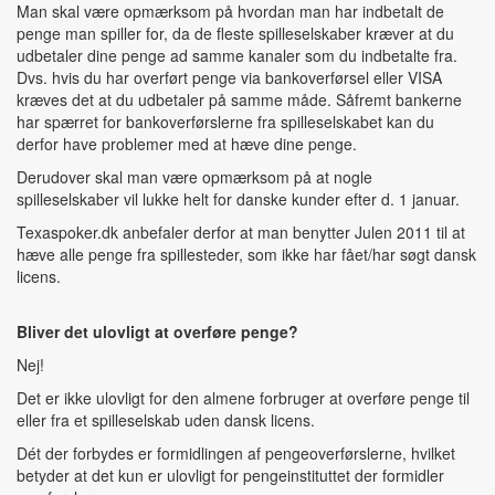
Man skal være opmærksom på hvordan man har indbetalt de
penge man spiller for, da de fleste spilleselskaber kræver at du
udbetaler dine penge ad samme kanaler som du indbetalte fra.
Dvs. hvis du har overført penge via bankoverførsel eller VISA
kræves det at du udbetaler på samme måde. Såfremt bankerne
har spærret for bankoverførslerne fra spilleselskabet kan du
derfor have problemer med at hæve dine penge.
Derudover skal man være opmærksom på at nogle
spilleselskaber vil lukke helt for danske kunder efter d. 1 januar.
Texaspoker.dk anbefaler derfor at man benytter Julen 2011 til at
hæve alle penge fra spillesteder, som ikke har fået/har søgt dansk
licens.
Bliver det ulovligt at overføre penge?
Nej!
Det er ikke ulovligt for den almene forbruger at overføre penge til
eller fra et spilleselskab uden dansk licens.
Dét der forbydes er formidlingen af pengeoverførslerne, hvilket
betyder at det kun er ulovligt for pengeinstituttet der formidler