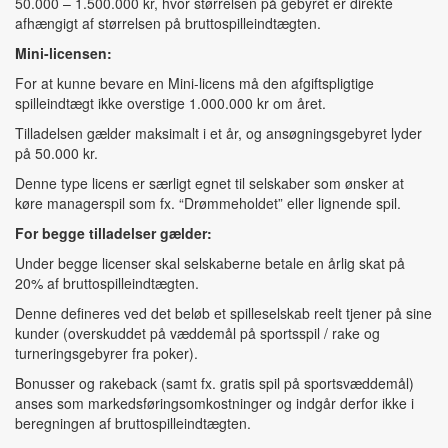
50.000 – 1.500.000 kr, hvor størrelsen på gebyret er direkte
afhængigt af størrelsen på bruttospilleindtægten.
Mini-licensen:
For at kunne bevare en Mini-licens må den afgiftspligtige
spilleindtægt ikke overstige 1.000.000 kr om året.
Tilladelsen gælder maksimalt i et år, og ansøgningsgebyret lyder
på 50.000 kr.
Denne type licens er særligt egnet til selskaber som ønsker at
køre managerspil som fx. “Drømmeholdet” eller lignende spil.
For begge tilladelser gælder:
Under begge licenser skal selskaberne betale en årlig skat på
20% af bruttospilleindtægten.
Denne defineres ved det beløb et spilleselskab reelt tjener på sine
kunder (overskuddet på væddemål på sportsspil / rake og
turneringsgebyrer fra poker).
Bonusser og rakeback (samt fx. gratis spil på sportsvæddemål)
anses som markedsføringsomkostninger og indgår derfor ikke i
beregningen af bruttospilleindtægten.