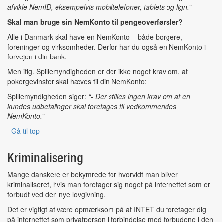
afvikle NemID, eksempelvis mobiltelefoner, tablets og lign.”
Skal man bruge sin NemKonto til pengeoverførsler?
Alle i Danmark skal have en NemKonto – både borgere,
foreninger og virksomheder. Derfor har du også en NemKonto i
forvejen i din bank.
Men iflg. Spillemyndigheden er der ikke noget krav om, at
pokergevinster skal hæves til din NemKonto:
Spillemyndigheden siger:
“- Der stilles ingen krav om at en
kundes udbetalinger skal foretages til vedkommendes
NemKonto.”
Gå til top
Kriminalisering
Mange danskere er bekymrede for hvorvidt man bliver
kriminaliseret, hvis man foretager sig noget på internettet som er
forbudt ved den nye lovgivning.
Det er vigtigt at være opmærksom på at INTET du foretager dig
på internettet som privatperson i forbindelse med forbudene i den