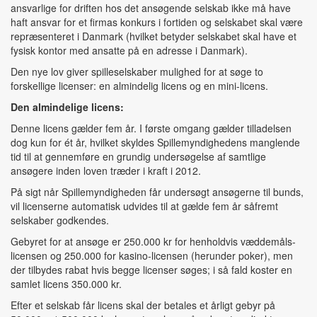
ansvarlige for driften hos det ansøgende selskab ikke må have
haft ansvar for et firmas konkurs i fortiden og selskabet skal være
repræsenteret i Danmark (hvilket betyder selskabet skal have et
fysisk kontor med ansatte på en adresse i Danmark).
Den nye lov giver spilleselskaber mulighed for at søge to
forskellige licenser: en almindelig licens og en mini-licens.
Den almindelige licens:
Denne licens gælder fem år. I første omgang gælder tilladelsen
dog kun for ét år, hvilket skyldes Spillemyndighedens manglende
tid til at gennemføre en grundig undersøgelse af samtlige
ansøgere inden loven træder i kraft i 2012.
På sigt når Spillemyndigheden får undersøgt ansøgerne til bunds,
vil licenserne automatisk udvides til at gælde fem år såfremt
selskaber godkendes.
Gebyret for at ansøge er 250.000 kr for henholdvis væddemåls-
licensen og 250.000 for kasino-licensen (herunder poker), men
der tilbydes rabat hvis begge licenser søges; i så fald koster en
samlet licens 350.000 kr.
Efter et selskab får licens skal der betales et årligt gebyr på