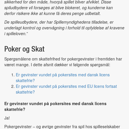
sikkerhed for den måde, hvorpå spillet bliver afviklet. Disse
spiludbydere vil forsøges at blive blokeret, og kunderne kan
derfor risikere ikke at kunne få deres penge udbetalt.
De spilleudbydere, der har Spillemyndighedens tilladelse, er
underlagt kontrol og overvågning i forhold til opfyldelse af kravene
i spilleloven.”
Poker og Skat
Spørgsmålene om skattefrihed for pokergevinster i fremtiden har
været mange. I dette afsnit dækker vi følgende spørgsmål:
Er gevinster vundet på pokersites med dansk licens
skattefrie?
Er gevinster vundet på pokersites med EU licens fortsat
skattefrie?
Er gevinster vundet på pokersites med dansk licens
skattefrie?
Ja!
Pokergevinster – og øvrige gevinster fra spil hos spilleselskaber