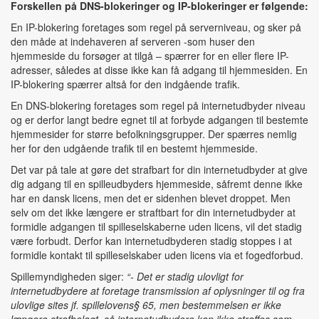
Forskellen på DNS-blokeringer og IP-blokeringer er følgende:
En IP-blokering foretages som regel på serverniveau, og sker på
den måde at indehaveren af serveren -som huser den
hjemmeside du forsøger at tilgå – spærrer for en eller flere IP-
adresser, således at disse ikke kan få adgang til hjemmesiden. En
IP-blokering spærrer altså for den indgående trafik.
En DNS-blokering foretages som regel på internetudbyder niveau
og er derfor langt bedre egnet til at forbyde adgangen til bestemte
hjemmesider for større befolkningsgrupper. Der spærres nemlig
her for den udgående trafik til en bestemt hjemmeside.
Det var på tale at gøre det strafbart for din internetudbyder at give
dig adgang til en spilleudbyders hjemmeside, såfremt denne ikke
har en dansk licens, men det er sidenhen blevet droppet. Men
selv om det ikke længere er straftbart for din internetudbyder at
formidle adgangen til spilleselskaberne uden licens, vil det stadig
være forbudt. Derfor kan internetudbyderen stadig stoppes i at
formidle kontakt til spilleselskaber uden licens via et fogedforbud.
Spillemyndigheden siger:
“- Det er stadig ulovligt for
internetudbydere at foretage transmission af oplysninger til og fra
ulovlige sites jf. spillelovens§ 65, men bestemmelsen er ikke
længere strafbelagt, så internetudbydere kan ikke straffes som