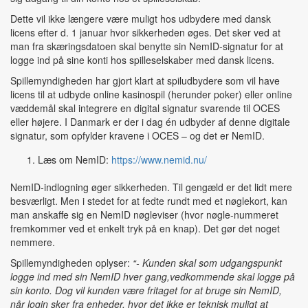
Dette vil ikke længere være muligt hos udbydere med dansk
licens efter d. 1 januar hvor sikkerheden øges. Det sker ved at
man fra skæringsdatoen skal benytte sin NemID-signatur for at
logge ind på sine konti hos spilleselskaber med dansk licens.
Spillemyndigheden har gjort klart at spiludbydere som vil have
licens til at udbyde online kasinospil (herunder poker) eller online
væddemål skal integrere en digital signatur svarende til OCES
eller højere. I Danmark er der i dag én udbyder af denne digitale
signatur, som opfylder kravene i OCES – og det er NemID.
Læs om NemID:
https://www.nemid.nu/
NemID-indlogning øger sikkerheden. Til gengæld er det lidt mere
besværligt. Men i stedet for at fedte rundt med et nøglekort, kan
man anskaffe sig en NemID nøgleviser (hvor nøgle-nummeret
fremkommer ved et enkelt tryk på en knap). Det gør det noget
nemmere.
Spillemyndigheden oplyser:
“- Kunden skal som udgangspunkt
logge ind med sin NemID hver gang,vedkommende skal logge på
sin konto. Dog vil kunden være fritaget for at bruge sin NemID,
når login sker fra enheder, hvor det ikke er teknisk muligt at