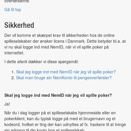
overførslerne.
Gå til top
Sikkerhed
Der vil komme et skærpet krav til sikkerheden hos de online
spilleselskaber der ønsker licens i Danmark. Dette betyder bl.a. at
vi nu skal logge ind med NemID, når vi vil spille poker på
internettet.
I dette afsnit dækker vi disse spørgsmål:
Skal jeg logge ind med NemID når jeg vil spille poker?
Skal man bruge sin NemKonto til pengeoverførsler?
Skal jeg logge ind med NemID når jeg vil spille poker?
Ja!
Når du i dag logger på et spilleselskabs hjemmeside eller en
pokerklient, kan du typisk logge på med et brugernavn og et
kodeord, hvilket er ting der kan udnyttes af fx. hackere til at tvinge
sig adgang til din konto hos et spilleselskab.