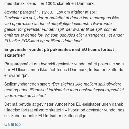
med dansk licens – er 100% skattefrie i Danmark.
Jævnfør paragraf 1, styk 3, i Lov om afgifter af spil:
Gevinster fra spil, der er omfattet af denne lov, medregnes ikke
ved opgørelsen af den skattepligtige indkomst. Tilsvarende
gælder for gevinster vundet i spil, der svarer til de spil, som er
omfattet af denne lov, og som udbydes eller arrangeres i et andet
EU- eller EØS-land og er tilladt i dette land.
Er gevinster vundet på pokersites med EU licens fortsat
skattefrie?
På spørgsmålet om hvorvidt gevinster vundet på et pokersite som
har EU licens, men ikke fået licens i Danmark, fortsat er skattefrie
er svaret “ja”.
Spillemyndigheden siger:
“Der skelnes ikke mellem spiludbydere
med og uden tilladelse i forbindelse med beskatningsspørgsmålet
vedrørende gevinster.”
Det må betyde at gevinster vundet hos EU-selskaber uden dansk
tilladelse fortsat vil være skattefri – hvorimod gevinster vundet hos
selskaber udenfor EU fortsat er skattepligtige.
Gå til top