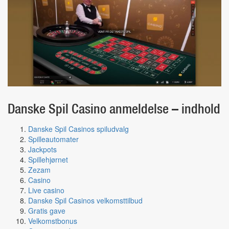
Danske Spil Casino anmeldelse – indhold
Danske Spil Casinos spiludvalg
Spilleautomater
Jackpots
Spillehjørnet
Zezam
Casino
Live casino
Danske Spil Casinos velkomsttilbud
Gratis gave
Velkomstbonus