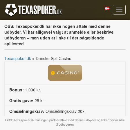
Toggl
navig
OBS: Texaspoker.dk har ikke nogen aftale med denne
udbyder. Vi har alligevel valgt at anmelde eller beskrive
udbyderen – men uden at linke til det pågældende
spillested.
Texaspoker.dk
»
Danske Spil Casino
Bonus:
1.000 kr.
Gratis gave:
25 kr.
Omsætningskrav:
Omsætningskrav 20x
OBS: Texaspoker.dk har ingen partneraftale med denne udbyder og linker derfor ikke
til udbyderen.