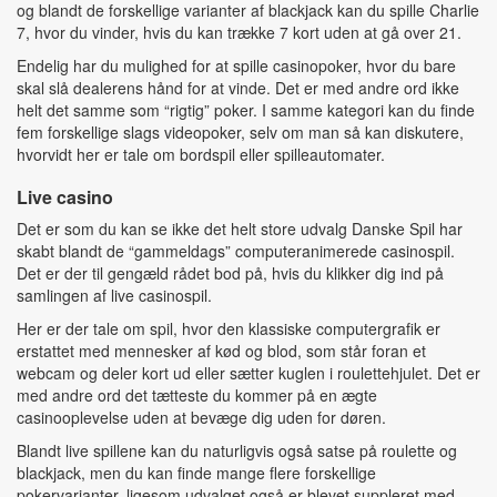
og blandt de forskellige varianter af blackjack kan du spille Charlie
7, hvor du vinder, hvis du kan trække 7 kort uden at gå over 21.
Endelig har du mulighed for at spille casinopoker, hvor du bare
skal slå dealerens hånd for at vinde. Det er med andre ord ikke
helt det samme som “rigtig” poker. I samme kategori kan du finde
fem forskellige slags videopoker, selv om man så kan diskutere,
hvorvidt her er tale om bordspil eller spilleautomater.
Live casino
Det er som du kan se ikke det helt store udvalg Danske Spil har
skabt blandt de “gammeldags” computeranimerede casinospil.
Det er der til gengæld rådet bod på, hvis du klikker dig ind på
samlingen af live casinospil.
Her er der tale om spil, hvor den klassiske computergrafik er
erstattet med mennesker af kød og blod, som står foran et
webcam og deler kort ud eller sætter kuglen i roulettehjulet. Det er
med andre ord det tætteste du kommer på en ægte
casinooplevelse uden at bevæge dig uden for døren.
Blandt live spillene kan du naturligvis også satse på roulette og
blackjack, men du kan finde mange flere forskellige
pokervarianter, ligesom udvalget også er blevet suppleret med