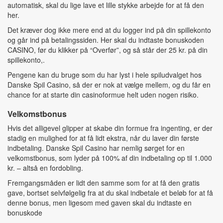
automatisk, skal du lige lave et lille stykke arbejde for at få den
her.
Det kræver dog ikke mere end at du logger ind på din spillekonto
og går ind på betalingssiden. Her skal du indtaste bonuskoden
CASINO, før du klikker på “Overfør”, og så står der 25 kr. på din
spillekonto,.
Pengene kan du bruge som du har lyst i hele spiludvalget hos
Danske Spil Casino, så der er nok at vælge mellem, og du får en
chance for at starte din casinoformue helt uden nogen risiko.
Velkomstbonus
Hvis det alligevel glipper at skabe din formue fra ingenting, er der
stadig en mulighed for at få lidt ekstra, når du laver din første
indbetaling. Danske Spil Casino har nemlig sørget for en
velkomstbonus, som lyder på 100% af din indbetaling op til 1.000
kr. – altså en fordobling.
Fremgangsmåden er lidt den samme som for at få den gratis
gave, bortset selvfølgelig fra at du skal indbetale et beløb for at få
denne bonus, men ligesom med gaven skal du indtaste en
bonuskode