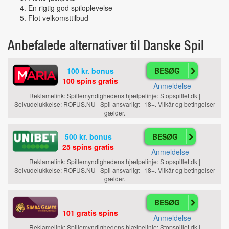
En rigtig god spiloplevelse
Flot velkomsttilbud
Anbefalede alternativer til Danske Spil
100 kr. bonus
BESØG
100 spins gratis
Anmeldelse
Reklamelink: Spillemyndighedens hjælpelinje: Stopspillet.dk |
Selvudelukkelse: ROFUS.NU | Spil ansvarligt | 18+. Vilkår og betingelser
gælder.
500 kr. bonus
BESØG
25 spins gratis
Anmeldelse
Reklamelink: Spillemyndighedens hjælpelinje: Stopspillet.dk |
Selvudelukkelse: ROFUS.NU | Spil ansvarligt | 18+. Vilkår og betingelser
gælder.
BESØG
101 gratis spins
Anmeldelse
Reklamelink: Spillemyndighedens hjælpelinje: Stopspillet.dk |