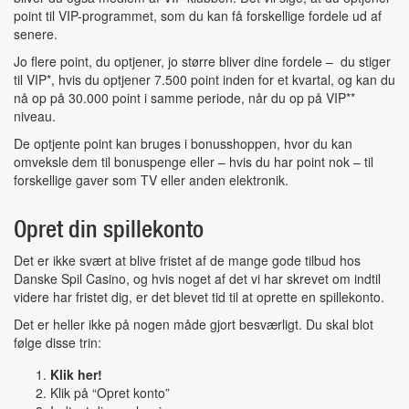
point til VIP-programmet, som du kan få forskellige fordele ud af
senere.
Jo flere point, du optjener, jo større bliver dine fordele – du stiger
til VIP*, hvis du optjener 7.500 point inden for et kvartal, og kan du
nå op på 30.000 point i samme periode, når du op på VIP**
niveau.
De optjente point kan bruges i bonusshoppen, hvor du kan
omveksle dem til bonuspenge eller – hvis du har point nok – til
forskellige gaver som TV eller anden elektronik.
Opret din spillekonto
Det er ikke svært at blive fristet af de mange gode tilbud hos
Danske Spil Casino, og hvis noget af det vi har skrevet om indtil
videre har fristet dig, er det blevet tid til at oprette en spillekonto.
Det er heller ikke på nogen måde gjort besværligt. Du skal blot
følge disse trin:
Klik her!
Klik på “Opret konto”