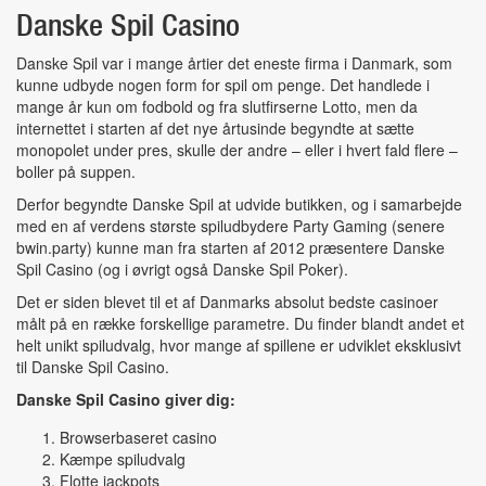
Danske Spil Casino
Danske Spil var i mange årtier det eneste firma i Danmark, som
kunne udbyde nogen form for spil om penge. Det handlede i
mange år kun om fodbold og fra slutfirserne Lotto, men da
internettet i starten af det nye årtusinde begyndte at sætte
monopolet under pres, skulle der andre – eller i hvert fald flere –
boller på suppen.
Derfor begyndte Danske Spil at udvide butikken, og i samarbejde
med en af verdens største spiludbydere Party Gaming (senere
bwin.party) kunne man fra starten af 2012 præsentere Danske
Spil Casino (og i øvrigt også Danske Spil Poker).
Det er siden blevet til et af Danmarks absolut bedste casinoer
målt på en række forskellige parametre. Du finder blandt andet et
helt unikt spiludvalg, hvor mange af spillene er udviklet eksklusivt
til Danske Spil Casino.
Danske Spil Casino giver dig:
Browserbaseret casino
Kæmpe spiludvalg
Flotte jackpots