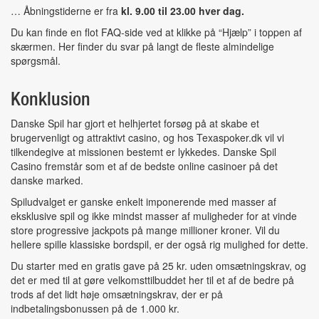
… Åbningstiderne er fra
kl. 9.00 til 23.00 hver dag.
Du kan finde en flot FAQ-side ved at klikke på “Hjælp” i toppen af
skærmen. Her finder du svar på langt de fleste almindelige
spørgsmål.
Konklusion
Danske Spil har gjort et helhjertet forsøg på at skabe et
brugervenligt og attraktivt casino, og hos Texaspoker.dk vil vi
tilkendegive at missionen bestemt er lykkedes. Danske Spil
Casino fremstår som et af de bedste online casinoer på det
danske marked.
Spiludvalget er ganske enkelt imponerende med masser af
eksklusive spil og ikke mindst masser af muligheder for at vinde
store progressive jackpots på mange millioner kroner. Vil du
hellere spille klassiske bordspil, er der også rig mulighed for dette.
Du starter med en gratis gave på 25 kr. uden omsætningskrav, og
det er med til at gøre velkomsttilbuddet her til et af de bedre på
trods af det lidt høje omsætningskrav, der er på
indbetalingsbonussen på de 1.000 kr.