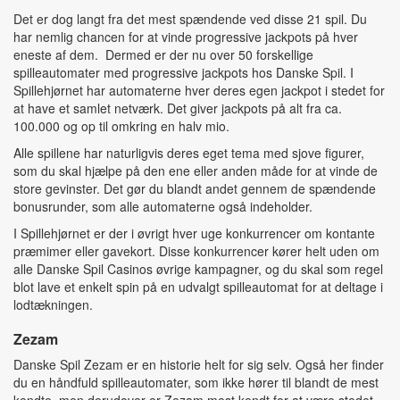
Det er dog langt fra det mest spændende ved disse 21 spil. Du
har nemlig chancen for at vinde progressive jackpots på hver
eneste af dem. Dermed er der nu over 50 forskellige
spilleautomater med progressive jackpots hos Danske Spil. I
Spillehjørnet har automaterne hver deres egen jackpot i stedet for
at have et samlet netværk. Det giver jackpots på alt fra ca.
100.000 og op til omkring en halv mio.
Alle spillene har naturligvis deres eget tema med sjove figurer,
som du skal hjælpe på den ene eller anden måde for at vinde de
store gevinster. Det gør du blandt andet gennem de spændende
bonusrunder, som alle automaterne også indeholder.
I Spillehjørnet er der i øvrigt hver uge konkurrencer om kontante
præmimer eller gavekort. Disse konkurrencer kører helt uden om
alle Danske Spil Casinos øvrige kampagner, og du skal som regel
blot lave et enkelt spin på en udvalgt spilleautomat for at deltage i
lodtækningen.
Zezam
Danske Spil Zezam er en historie helt for sig selv. Også her finder
du en håndfuld spilleautomater, som ikke hører til blandt de mest
kendte, men derudover er Zezam mest kendt for at være stedet,