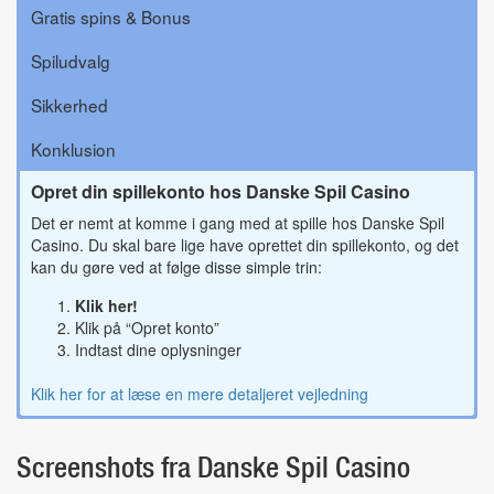
Gratis spins & Bonus
Spiludvalg
Sikkerhed
Konklusion
Opret din spillekonto hos Danske Spil Casino
Det er nemt at komme i gang med at spille hos Danske Spil
Casino. Du skal bare lige have oprettet din spillekonto, og det
kan du gøre ved at følge disse simple trin:
Klik her!
Klik på “Opret konto”
Indtast dine oplysninger
Klik her for at læse en mere detaljeret vejledning
Danske Spil byder nye spillere godt velkommen
Prøv det spændende spiludvalg
Danske Spil har styr på sikkerheden
Skal jeg spille hos Danske Spil Casino
Du er ikke i tvivl om at du er velkommen, når du kommer ind
Danske Spil Casinos spiludvalg er det mest unikke på det
Monopolets dage er ganske vist forbi, men derfor har Danske
Vi kan i hvert fald komme i tanker om masser af grunde til at
Screenshots fra Danske Spil Casino
til Danske Spil Casino som ny spiller. Du får mulighed for at
danske marked. Du kan finde alt hvad hjertet kan begære af
Spil stadig en lidt særlig status som hele Danmarks
give casinoet en chance,og vi har skrevet om dem i denne