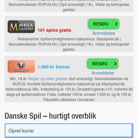
Selvudelukkelse: ROFUS.NU | Spil ansvarligt | 18+. Vilkår og betingelser
gælder.
BESØG
101 spins gratis
Anmeldelse
Reklamelink: Spillemyndighedens hjælpelinje: Stopspillet.dk |
Selvudelukkelse: ROFUS.NU | Spil ansvarligt | 18+. Vilkår og betingelser
gælder.
BESØG
1.000 kr. bonus
Anmeldelse
Min. 18 år.
Regler og vilkår gælder
. Spil ansvarligt. Selvudelukkelse via
ROFUS. Kontakt Spillemyndighedens hjælpelinje på StopSpillet.dk.
Velkomstbonus: Min. Indbetaling er 100 kr. Omsætningskrav x10, indenfor 60
dage på spillemaskiner. F.eks. indbetal 100 kr. omsæt 1.000 kr. og få 100 kr.
Tilbuddet udbetales i kontanter.
Danske Spil – hurtigt overblik
Opret konto