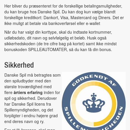
Her bliver du præsenteret for de forskellige betalingsmuligheder,
du kan bruge hos Danske Spil. Du kan dog kun vælge blandt
forskellige kreditkort: Dankort, Visa, Mastercard og Diners. Det er
ikke muligt at betale via bankoverførsel eller e-wallet
Når du har valgt din korttype, skal du indtaste kortnummer,
udløbsdato, dit navn og selvfølgelig et beløb. Husk også
sikkerhedskoden (de tre cifre bag på kortet) samt ikke mindst
bonuskoden SPILLEAUTOMATER, så du kan få din bonus.
Sikkerhed
Danske Spil må betragtes som
den spiludbyder med den
største troværdighed med
flere
årtiers erfaring
inden for
spil og sikkerhed. Derudover
har Danske Spil licens fra
Spillemyndigheden, og det
forpligter i endnu højere grad
end deres navn og ry.