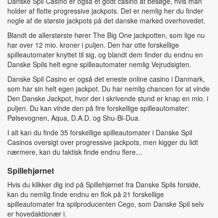
Danske Spil Casino er også et godt casino at besøge, hvis man
holder af flotte progressive jackpots. Det er nemlig her du finder
nogle af de største jackpots på det danske marked overhovedet.
Blandt de allerstørste hører The Big One jackpotten, som lige nu
har over 12 mio. kroner i puljen. Den har otte forskellige
spilleautomater knyttet til sig, og blandt dem finder du endnu en
Danske Spils helt egne spilleautomater nemlig Vejrudsigten.
Danske Spil Casino er også det eneste online casino i Danmark,
som har sin helt egen jackpot. Du har nemlig chancen for at vinde
Den Danske Jackpot, hvor der i skrivende stund er knap en mio. i
puljen. Du kan vinde den på fire forskellige spilleautomater:
Pølsevognen, Aqua, D.A.D. og Shu-Bi-Dua.
I alt kan du finde 35 forskellige spilleautomater i Danske Spil
Casinos oversigt over progressive jackpots, men kigger du lidt
nærmere, kan du faktisk finde endnu flere…
Spillehjørnet
Hvis du klikker dig ind på Spillehjørnet fra Danske Spils forside,
kan du nemlig finde endnu en flok på 21 forskellige
spilleautomater fra spilproducenten Cego, som Danske Spil selv
er hovedaktionær i.