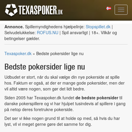
Toggl
navig
Annonce.
Spillemyndighedens hjælpelinje:
Stopspillet.dk
|
Selvudelukkelse:
ROFUS.NU
| Spil ansvarligt | 18+. Vilkår og
betingelser gælder.
Texaspoker.dk
»
Bedste pokersider lige nu
Bedste pokersider lige nu
Udbudet er stort, når du skal vælge din nye pokerside at spille
hos. Faktum er også, at der er mange gode pokersider, men der
vil altid være nogen, som gør det lidt bedre.
Siden 2005 har Texaspoker.dk fundet
de bedste pokersider
til
danske pokerspillere og vi har hjulpet tusindevis af spillere i gang
på netop deres foretrukne pokerside.
Det ser vi ikke nogen grund til at holde op med, så hvis du har
lyst, vil vi meget gerne gøre det samme for dig.