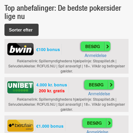
Top anbefalinger: De bedste pokersider
lige nu
Sorter efter:
BESØG
€100 bonus
Anmeldelse
Reklamelink: Spillemyndighedens hjælpelinje: Stopspillet.dk |
Selvudelukkelse: ROFUS.NU | Spil ansvarligt | 18+. Vilkår og betingelser
gælder.
4.000 kr. bonus
BESØG
200 kr. gratis
Anmeldelse
Reklamelink: Spillemyndighedens hjælpelinje: Stopspillet.dk |
Selvudelukkelse: ROFUS.NU | Spil ansvarligt | 18+. Vilkår og betingelser
gælder.
BESØG
€1.000 bonus
Anmeldelse