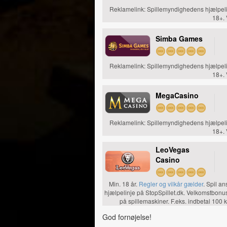
Reklamelink: Spillemyndighedens hjælpelinj
18+. 
Simba Games
Reklamelink: Spillemyndighedens hjælpelinj
18+. 
MegaCasino
Reklamelink: Spillemyndighedens hjælpelinj
18+. 
LeoVegas
Casino
Min. 18 år.
Regler og vilkår gælder
. Spil a
hjælpelinje på StopSpillet.dk. Velkomstbonu
på spillemaskiner. F.eks. indbetal 100 k
God fornøjelse!