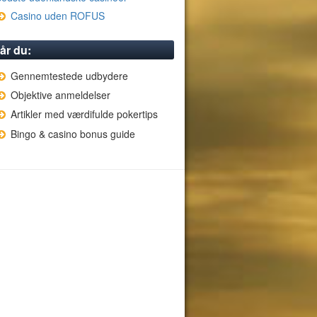
Casino uden ROFUS
får du:
Gennemtestede udbydere
Objektive anmeldelser
Artikler med værdifulde pokertips
Bingo & casino bonus guide