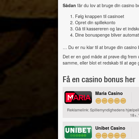
Sådan
får du lov at bruge din casino 
Følg knappen til casinoet
Opret din spillekonto
Gå til kassereren og lav et inds
Dine bonuspenge bliver automati
… Du er nu klar til at bruge din casino
Det er en god måde at prøve dig frem 
samme, eller blot et redskab til at øge
Få en casino bonus her
Maria Casino
Reklamelink: Spillemyndighedens hjælpelinj
18+. 
Unibet Casino