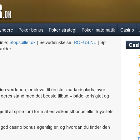
gyndere
Poker bonus
Poker strategi
Poker matematik
Casino
inje:
Stopspillet.dk
| Selvudelukkelse:
ROFUS.NU
| Spil
Casi
gælder.
sino verdenen, er blevet til én stor markedsplads, hvor
l deres stand med det bedste tilbud – både kortsigtet og
ge
til at spille for i form af en velkomstbonus eller loyalitets
en god casino bonus egentlig er, og hvordan du finder den
B