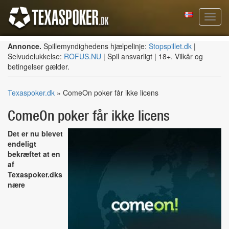
Toggl
navig
Annonce.
Spillemyndighedens hjælpelinje:
Stopspillet.dk
|
Selvudelukkelse:
ROFUS.NU
| Spil ansvarligt | 18+. Vilkår og
betingelser gælder.
Texaspoker.dk
»
ComeOn poker får ikke licens
ComeOn poker får ikke licens
Det er nu blevet
endeligt
bekræftet at en
af
Texaspoker.dks
nære