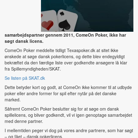
samarbejdspartner gennem 2011, ComeOn Poker, ikke har
søgt dansk licens.
ComeOn Poker meddelte tidligt Texaspoker.dk at sitet ikke
ønskede at søge dansk pokerlicens, og dette blev endegyldigt
bekræftet da den færdige liste over godkendte ansøgere lå klar
fra Spillemyndigheden/SKAT.
Se listen på SKAT.dk
Dette betyder kort og godt, at ComeOn ikke kommer til at udbyde
poker eller andre former for spil efter nytår på det danske
marked.
Såfremt ComeOn Poker beslutter sig for at søge om dansk
spillelicens, og bliver godkendt, vil vi igen genoptage samarbejdet
med denne partner.
I mellemtiden peger vi dog på vores andre partnere, som har søgt
– og fået – dansk pokerlicens.