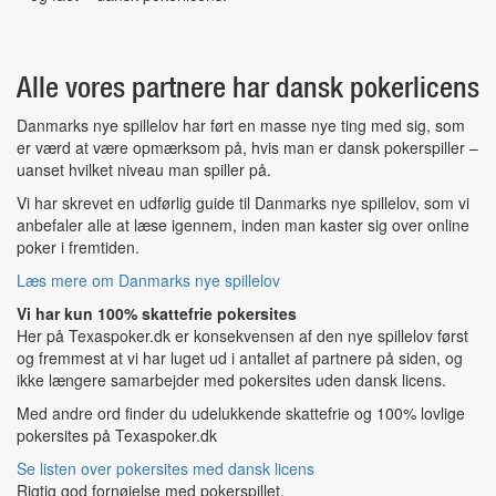
Alle vores partnere har dansk pokerlicens
Danmarks nye spillelov har ført en masse nye ting med sig, som
er værd at være opmærksom på, hvis man er dansk pokerspiller –
uanset hvilket niveau man spiller på.
Vi har skrevet en udførlig guide til Danmarks nye spillelov, som vi
anbefaler alle at læse igennem, inden man kaster sig over online
poker i fremtiden.
Læs mere om Danmarks nye spillelov
Vi har kun 100% skattefrie pokersites
Her på Texaspoker.dk er konsekvensen af den nye spillelov først
og fremmest at vi har luget ud i antallet af partnere på siden, og
ikke længere samarbejder med pokersites uden dansk licens.
Med andre ord finder du udelukkende skattefrie og 100% lovlige
pokersites på Texaspoker.dk
Se listen over pokersites med dansk licens
Rigtig god fornøjelse med pokerspillet.