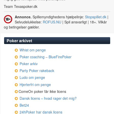
Team Texaspoker.dk
Annonce.
Spillemyndighedens hjælpelinje:
Stopspillet.dk
|
Selvudelukkelse:
ROFUS.NU
| Spil ansvarligt | 18+. Vilkår
og betingelser gælder.
Poker arkivet
Whist om penge
Poker coaching – BlueFirePoker
Poker arkiv
Party Poker rakeback
Ludo om penge
Hjerterfri om penge
ComeOn poker får ikke licens
Dansk licens – hvad rager det mig?
Bet24
24hPoker har dansk licens