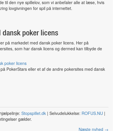
til den nye spillelov, som vi anbefaler alle at læse, hvis
ng lovgivningen for spil på internettet.
 dansk poker licens
ller på markedet med dansk poker licens. Her på
rsites, som har dansk licens og dermed kan tilbyde de
sk poker licens
t på PokerStars eller et af de andre pokersites med dansk
jælpelinje:
Stopspillet.dk
| Selvudelukkelse:
ROFUS.NU
|
betingelser gælder.
Næste nyhed →