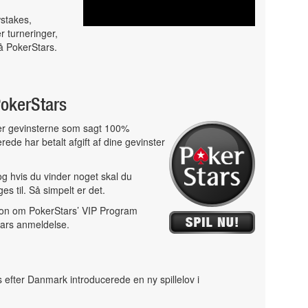
wstakes,
r turneringer,
å PokerStars.
PokerStars
 er gevinsterne som sagt 100%
erede har betalt afgift af dine gevinster
 og hvis du vinder noget skal du
s til. Så simpelt er det.
tion om PokerStars’ VIP Program
tars anmeldelse.
efter Danmark introducerede en ny spillelov i