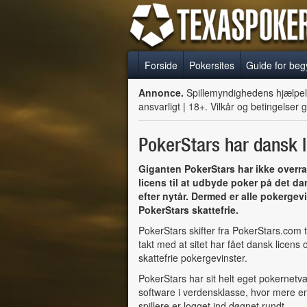
Forside
Pokersites
Guide for be
Annonce.
Spillemyndighedens hjælpel
ansvarligt | 18+. Vilkår og betingelser 
PokerStars har dansk l
Giganten PokerStars har ikke overr
licens til at udbyde poker på det d
efter nytår. Dermed er alle pokergev
PokerStars skattefrie.
PokerStars skifter fra PokerStars.com t
takt med at sitet har fået dansk licen
skattefrie pokergevinster.
PokerStars har sit helt eget pokernetv
software i verdensklasse, hvor mere 
spillere er logget ind døgnet rundt.