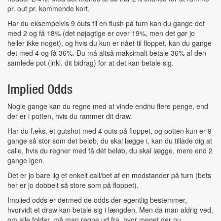
pr. out pr. kommende kort.
Har du eksempelvis 9 outs til en flush på turn kan du gange det
med 2 og få 18% (det nøjagtige er over 19%, men det gør jo
heller ikke noget), og hvis du kun er nået til floppet, kan du gange
det med 4 og få 36%. Du må altså maksimalt betale 36% af den
samlede pot (inkl. dit bidrag) for at det kan betale sig.
Implied Odds
Nogle gange kan du regne med at vinde endnu flere penge, end
der er i potten, hvis du rammer dit draw.
Har du f.eks. et gutshot med 4 outs på floppet, og potten kun er 9
gange så stor som det beløb, du skal lægge i, kan du tillade dig at
calle, hvis du regner med få dét beløb, du skal lægge, mere end 2
gange igen.
Det er jo bare lig et enkelt call/bet af en modstander på turn (bets
her er jo dobbelt så store som på floppet).
Implied odds er dermed de odds der egentlig bestemmer,
hvorvidt et draw kan betale sig i længden. Men da man aldrig ved,
om alle folder, må man regne ud fra, hvor meget der nu