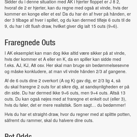
Sidder du i denne situation med AK i hjerter floppet er J 8 2,
hvoraf de 2 er hjerter, kan du regne med også at vinde, hvis der
kommer en konge eller et es! Da du har én af hver på hånden, er
der 3 tilbage af hver i spillet, og du kan dermed tilføje 6 outs til de
9, du har i dit flush draw, hvilket giver dig ialt 15 outs (9+6).
Fraregnede Outs
I AK eksemplet kan man dog ikke altid være sikker på at vinde,
hvis der kommer et A eller en K, da en spiller kan sidde med
f.eks. AJ, KJ, A8 osv. Her skal man bruge sin bedømmelsesevne
og måske konkludere, at man vil vinde hånden 2/3 af gangene.
Af de 6 outs dine 2 overkort (A og K) gav dig, er 2/3 lig 4, så
du skal fraregne 2 outs for at sikre dig, at sandsynligheden er på
din side. Du har dermed ikke 9+6 outs, men 9+4 outs. Altså 13
outs. Du kan også nøjes med at fraregne et enkelt out (eller 3),
hvis du føler, det er mere realistisk. Som sagt… du bedømmer!
Hvis du har et straight-draw, hvor du regner med at splitte potten,
såfremt du rammer, skal du halvere dine outs.
Pot Odds