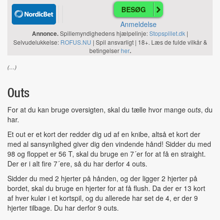
BESØG
Anmeldelse
Annonce.
Spillemyndighedens hjælpelinje:
Stopspillet.dk
|
Selvudelukkelse:
ROFUS.NU
| Spil ansvarligt | 18+. Læs de fulde vilkår &
betingelser
her
.
(…)
Outs
For at du kan bruge oversigten, skal du tælle hvor mange o
uts
, du
har.
Et out er et kort der redder dig ud af en knibe, altså et kort der
med al sansynlighed giver dig den vindende hånd! Sidder du med
98 og floppet er 56 T, skal du bruge en 7´er for at få en straight.
Der er i alt fire 7´ere, så du har derfor 4 outs.
Sidder du med 2 hjerter på hånden, og der ligger 2 hjerter på
bordet, skal du bruge en hjerter for at få flush. Da der er 13 kort
af hver kulør i et kortspil, og du allerede har set de 4, er der 9
hjerter tilbage. Du har derfor 9 outs.