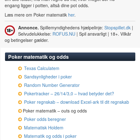
engang ligger i potten, altså dine pot odds.
Læs mere om Poker matematik
her
.
Annonce.
Spillemyndighedens hjælpelinje:
Stopspillet.dk
|
Selvudelukkelse:
ROFUS.NU
| Spil ansvarligt | 18+. Vilkår
og betingelser gælder.
Poker matematik og odds
Texas Calculatem
Sandsynligheder i poker
Random Number Generator
Pokertracker – 26/14/3,0 – hvad betyder det?
Poker regnskab – download Excel-ark til dit regnskab
Poker matematik – outs og odds
Poker odds beregner
Matematisk Holdem
Matematik og odds i poker