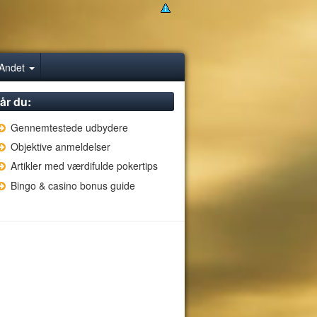
Andet
får du:
Gennemtestede udbydere
Objektive anmeldelser
Artikler med værdifulde pokertips
Bingo & casino bonus guide