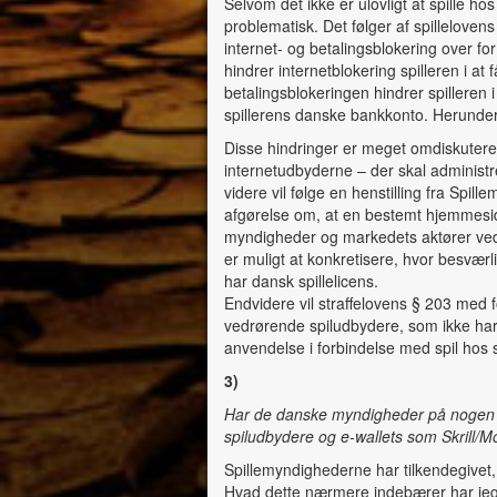
Selvom det ikke er ulovligt at spille ho
problematisk. Det følger af spilleloven
internet- og betalingsblokering over fo
hindrer internetblokering spilleren i a
betalingsblokeringen hindrer spilleren 
spillerens danske bankkonto. Herunder
Disse hindringer er meget omdiskutere
internetudbyderne – der skal administre
videre vil følge en henstilling fra Spil
afgørelse om, at en bestemt hjemmesid
myndigheder og markedets aktører vedrø
er muligt at konkretisere, hvor besværli
har dansk spillelicens.
Endvidere vil straffelovens § 203 med 
vedrørende spiludbydere, som ikke har 
anvendelse i forbindelse med spil hos 
3)
Har de danske myndigheder på nogen m
spiludbydere og e-wallets som Skrill/
Spillemyndighederne har tilkendegivet,
Hvad dette nærmere indebærer har jeg i