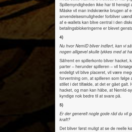
Spillemyndigheden ikke har til hensigt
Måske vil man indskrænke brugen af e
anvendelsesmuligheder forbliver uændr
af e-wallets kan blive central i den di
betalingsblokeringerne er blevet gensta
4)
Nu hvor NemID bliver indført, kan vi s
nogen alligevel skulle lykkes med at h
Såfremt en spillerkonto bliver hacket,
parter – herunder spilleren – vil forsø
endeligt vil blive placeret, vil være me
forventning om, at spilleren som følge 
stillet i det tilfælde, at det er gået galt
hacket, og man kan håbe, at NemId-sys
kyndige nok bedre til at svare på.
5)
Er der generelt nogle gode råd du vil gi
kraft?
Det bliver først muligt at se de reelle 