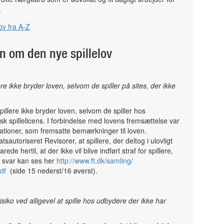
.
ov fra A-Z
n om den nye spillelov
e ikke bryder loven, selvom de spiller på sites, der ikke
illere ikke bryder loven, selvom de spiller hos
k spillelicens. I forbindelse med lovens fremsættelse var
tioner, som fremsatte bemærkninger til loven.
autoriseret Revisorer, at spillere, der deltog i ulovligt
rede hertil, at der ikke vil blive indført straf for spillere,
g svar kan ses her
http://www.ft.dk/samling/
df
(side 15 nederst/16 øverst).
siko ved alligevel at spille hos udbydere der ikke har