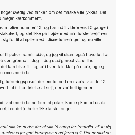
g noget svedig ved tanken om det måske ville lykkes. Det
ald meget kærkomment.
d at blive nummer 13, og har indtil videre endt 5 gange i
akulært, og slet ikke på højde med min første ”sejr” rent
 lidt til at spille med i disse turneringer, og nu ville
er til poker fra min side, og jeg vil skam også have fat i en
å den grønne filtdug – dog stadig mest via online
t kan blive til. Jeg er i hvert fald klar på mere, og jeg
 succes med det.
tig turneringspoker, der endte med en overraskende 12.
vert fald til en følelse af sejr, der var helt igennem
endtskab med denne form af poker, kan jeg kun anbefale
 det, har det jo heller ikke kostet noget.
 alle jer andre der skulle få smag for freerolls, alt mulig
ønsker vi jer god fornøjelse med jeres spil. Det er altid en