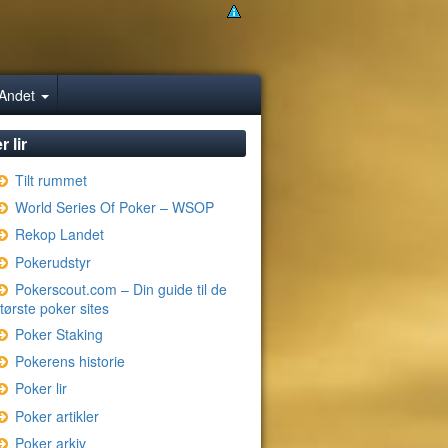
Andet
 lir
Tilt rummet
World Series Of Poker – WSOP
Rekop Landet
Pokerudstyr
Pokerscout.com – Din guide til de
tørste poker sites
Poker Staking
Pokerens historie
Poker lir
Poker artikler
Poker arkiv