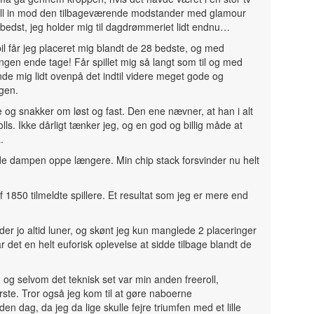
k all in mod den tilbageværende modstander med glamour
t bedst, jeg holder mig til dagdrømmeriet lidt endnu…
il får jeg placeret mig blandt de 28 bedste, og med
gen ende tage! Får spillet mig så langt som til og med
de mig lidt ovenpå det indtil videre meget gode og
igen.
og snakker om løst og fast. Den ene nævner, at han i alt
olls. Ikke dårligt tænker jeg, og en god og billig måde at
.
lde dampen oppe længere. Min chip stack forsvinder nu helt
 1850 tilmeldte spillere. Et resultat som jeg er mere end
r jo altid luner, og skønt jeg kun manglede 2 placeringer
ar det en helt euforisk oplevelse at sidde tilbage blandt de
, og selvom det teknisk set var min anden freeroll,
rste. Tror også jeg kom til at gøre naboerne
dag, da jeg da lige skulle fejre triumfen med et lille