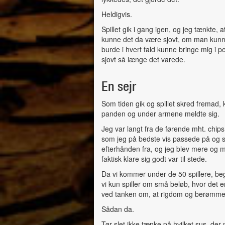
Heldigvis.
Spillet gik i gang igen, og jeg tænkte, 
kunne det da være sjovt, om man kun
burde i hvert fald kunne bringe mig i 
sjovt så længe det varede.
En sejr
Som tiden gik og spillet skred fremad
panden og under armene meldte sig.
Jeg var langt fra de førende mht. chips
som jeg på bedste vis passede på og s
efterhånden fra, og jeg blev mere og 
faktisk klare sig godt var til stede.
Da vi kommer under de 50 spillere, be
vi kun spiller om små beløb, hvor det e
ved tanken om, at rigdom og berømmels
Sådan da.
Tør slet ikke tænke på hvilket sus, de