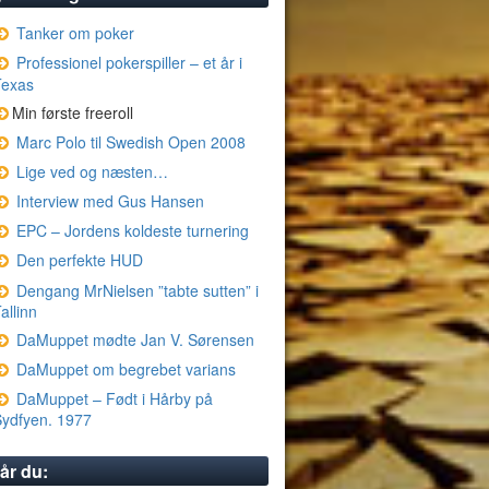
Tanker om poker
Professionel pokerspiller – et år i
Texas
Min første freeroll
Marc Polo til Swedish Open 2008
Lige ved og næsten…
Interview med Gus Hansen
EPC – Jordens koldeste turnering
Den perfekte HUD
Dengang MrNielsen ”tabte sutten” i
allinn
DaMuppet mødte Jan V. Sørensen
DaMuppet om begrebet varians
DaMuppet – Født i Hårby på
ydfyen. 1977
får du: