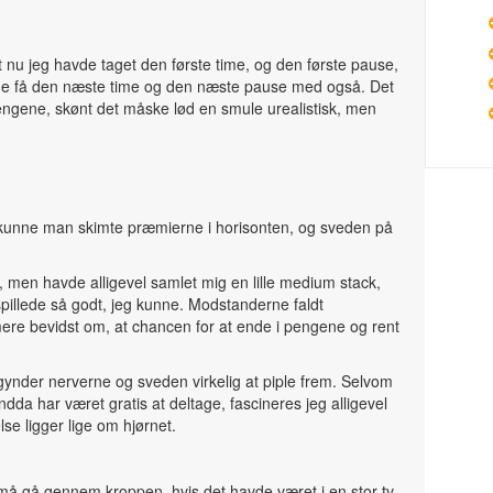
at nu jeg havde taget den første time, og den første pause,
ne få den næste time og den næste pause med også. Det
pengene, skønt det måske lød en smule urealistisk, men
, kunne man skimte præmierne i horisonten, og sveden på
, men havde alligevel samlet mig en lille medium stack,
pillede så godt, jeg kunne. Modstanderne faldt
mere bevidst om, at chancen for at ende i pengene og rent
gynder nerverne og sveden virkelig at piple frem. Selvom
ndda har været gratis at deltage, fascineres jeg alligevel
e ligger lige om hjørnet.
r må gå gennem kroppen, hvis det havde været i en stor tv