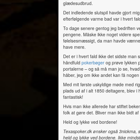
glædesudbrud.
Det indledende slutspil havde gjort mi
efterfølgende varme bad var i hvert f
To dage senere gentog jeg bedriften ve
pengene. Måske ikke noget videre spekt
følelsesmæssigt, da man havde vænnet sig
have mere.
Det er i hvert fald ikke det sidste man s
håndfuld
pokerbøger
og prøve lykken p
portalerne – og så må man jo se, hvad de
håber, jeg om ikke andet kan få nogen
Med mit første uskyldige møde med rig
plads ud af i alt 1850 deltagere, blev i h
fantastisk!
Hvis man ikke allerede har stiftet bek
folk at gøre det. Bliver man ikke bidt af
Held og lykke ved bordene!
Texaspoker.dk ønsker også 3nickma, samt
held og lykke ved bordene. Ikke mindst 