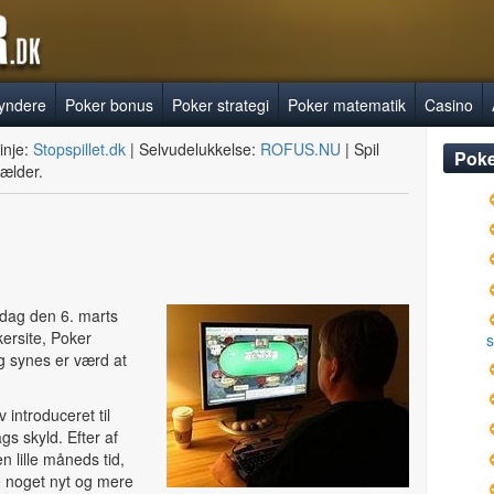
gyndere
Poker bonus
Poker strategi
Poker matematik
Casino
inje:
Stopspillet.dk
| Selvudelukkelse:
ROFUS.NU
| Spil
Poker
gælder.
andag den 6. marts
ersite, Poker
s
g synes er værd at
 introduceret til
s skyld. Efter af
n lille måneds tid,
ve noget nyt og mere